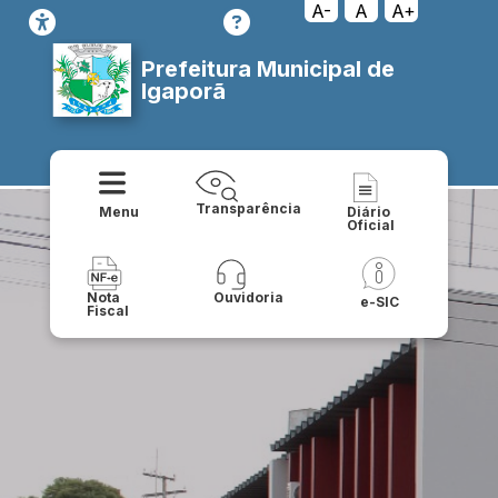
A-
A
A+
Prefeitura Municipal de
Igaporã
Transparência
Menu
Diário
Oficial
Nota
Ouvidoria
e-SIC
Fiscal