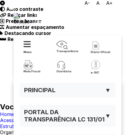
A-
A
A+
Auto contraste
Prefeitura Municipal de
Realçar links
Preto e branco
Igaporã
Aumentar espaçamento
Destacando cursor
Regua guia
Transparência
Menu
Diário Oficial
Nota Fiscal
Ouvidoria
e-SIC
PRINCIPAL
▼
Você está navegando em:
PORTAL DA
Home
▼
TRANSPARÊNCIA LC 131/01
Acesso à Informação
Estrutura Organizacional
Organograma