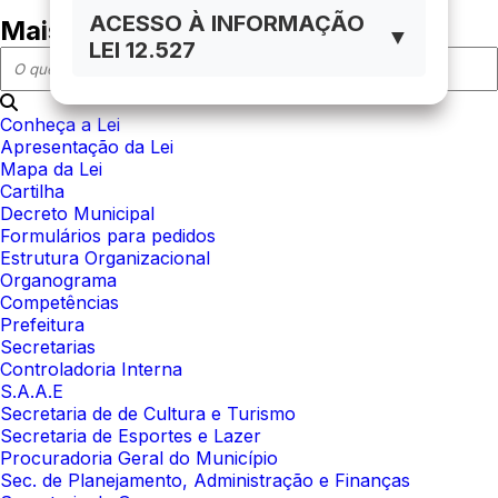
ACESSO À INFORMAÇÃO
Mais em acesso à informação
▼
LEI 12.527
Conheça a Lei
Apresentação da Lei
Mapa da Lei
Cartilha
Decreto Municipal
Formulários para pedidos
Estrutura Organizacional
Organograma
Competências
Prefeitura
Secretarias
Controladoria Interna
S.A.A.E
Secretaria de de Cultura e Turismo
Secretaria de Esportes e Lazer
Procuradoria Geral do Município
Sec. de Planejamento, Administração e Finanças