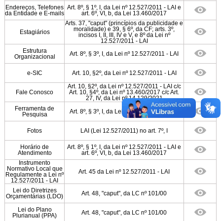
Endereços, Telefones
Art. 8º, § 1º, I, da Lei nº 12.527/2011 - LAI e
da Entidade e E-mails
art. 6º, VI, b, da Lei 13.460/2017
Arts. 37, "caput" (princípios da publicidade e
moralidade) e 39, § 6º, da CF; arts. 3º,
Estagiários
incisos I, II, III, IV e V, e 8º da Lei nº
12.527/2011 - LAI
Estrutura
Art. 8º, § 3º, I, da Lei nº 12.527/2011 - LAI
Organizacional
e­-SIC
Art. 10, §2º, da Lei nº 12.527/2011 - LAI
Art. 10, §2º, da Lei nº 12.527/2011 - LAI c/c
Fale Conosco
Art. 10, §4º, da Lei nº 13.460/2017 c/c Art.
27, IV, da Lei nº 14.129/2021
Ferramenta de
Art. 8º, § 3º, I, da Lei nº 12.527/2011 - LAI
Pesquisa
Fotos
LAI (Lei 12.527/2011) no art. 7º, I
Horário de
Art. 8º, § 1º, I, da Lei nº 12.527/2011 - LAI e
Atendimento
art. 6º, VI, b, da Lei 13.460/2017
Instrumento
Normativo Local que
Art. 45 da Lei nº 12.527/2011 - LAI
Regulamente a Lei nº
12.527/2011 - LAI
Lei do Diretrizes
Art. 48, "caput", da LC nº 101/00
Orçamentárias (LDO)
Lei do Plano
Art. 48, "caput", da LC nº 101/00
Plurianual (PPA)