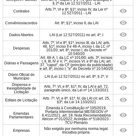
§ 2º da Lei 12.527/2011 - LAI
Arts.7º, VI e 8º, §1º, inciso IV, da Lei nº
Contratos
12.527/2011 - LAI
Convênios/acordos
Art. 8º, §1º, inciso II, da LAI
Dados Abertos
LAI (Lei 12.527/2011) no art. 4º, I
Arts. 7º, VI e 8º, §1º, inciso III, da LAI; arts.
48, §1º, inciso II e 48-A, inciso I, da LC nº
Despesas
101/20; art. 8º, inciso I, do Decreto nº
10.540/20
Art. 48-A, I, da LC nº 101/00; arts. 3º, incisos
I, II, III, IV e V, 7º, incisos VI, e 8º da LAI, art.
Diárias e Passagens
37, "caput", da CF (princípio da publicidade)
e art. 8º, inciso I, "e" do Decreto nº 10.540/20
Diário Oficial do
LAI (Lei 12.527/2011) no art. 8º, § 2º, V
Município
Dispensa e
Arts. 7º, VI, e 8º, §1º, IV, da LAI e art. 72,
Inexigibilidade de
parágrafo único, da Lei nº 14.133/2021
Licitação
Arts. 7º, VI, e 8º, §1º, IV, da LAI c/c art. 25,
Editais de Licitação
§3º, da Lei 14.133/2021
Emenda à Constituição nº 105/2019,
Portaria Interministerial ME/SEGOV nº
Emendas
6.411/2021, art. 19; Nota Recomendatória
Parlamentares
Atricon nº 01/2022; Acórdão nº 518/2023 -
TCU-Plenário
Não exigido por nenhuma norma legal.
Empresas
Iniciativa própria.