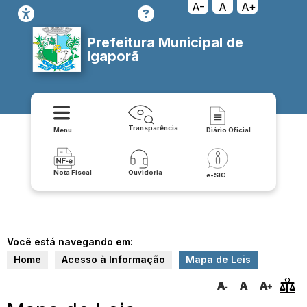
A-
A
A+
Prefeitura Municipal de
Igaporã
Transparência
Menu
Diário Oficial
Nota Fiscal
Ouvidoria
e-SIC
Você está navegando em:
Home
Acesso à Informação
Mapa de Leis