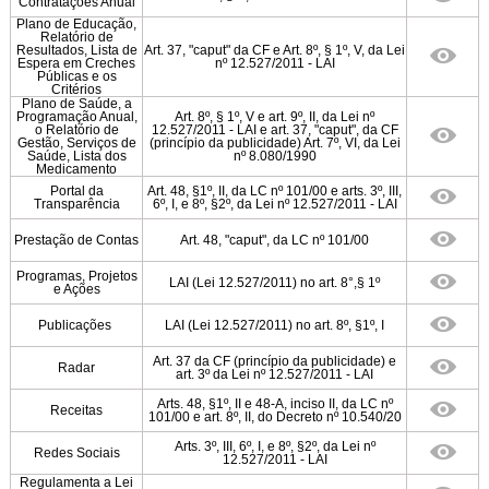
Contratações Anual
Plano de Educação,
Relatório de
Resultados, Lista de
Art. 37, "caput" da CF e Art. 8º, § 1º, V, da Lei
Espera em Creches
nº 12.527/2011 - LAI
Públicas e os
Critérios
Plano de Saúde, a
Programação Anual,
Art. 8º, § 1º, V e art. 9º, II, da Lei nº
o Relatório de
12.527/2011 - LAI e art. 37, "caput", da CF
Gestão, Serviços de
(princípio da publicidade) Art. 7º, VI, da Lei
Saúde, Lista dos
nº 8.080/1990
Medicamento
Portal da
Art. 48, §1º, II, da LC nº 101/00 e arts. 3º, III,
Transparência
6º, I, e 8º, §2º, da Lei nº 12.527/2011 - LAI
Prestação de Contas
Art. 48, "caput", da LC nº 101/00
Programas, Projetos
LAI (Lei 12.527/2011) no art. 8°,§ 1º
e Ações
Publicações
LAI (Lei 12.527/2011) no art. 8º, §1º, I
Art. 37 da CF (princípio da publicidade) e
Radar
art. 3º da Lei nº 12.527/2011 - LAI
Arts. 48, §1º, II e 48-A, inciso II, da LC nº
Receitas
101/00 e art. 8º, II, do Decreto nº 10.540/20
Arts. 3º, III, 6º, I, e 8º, §2º, da Lei nº
Redes Sociais
12.527/2011 - LAI
Regulamenta a Lei