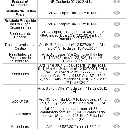
Federal nº
NR Conjunta 02-2022 Atricon
14.129/2021
Relatório de Gestão
Art. 48, "caput", da LC nº 101/00
Fiscal
Relatório Resumido
da Execução
Art. 48, "caput", da LC nº 101/00
Orçamentária
Art. 37, caput, da CF, Arts. 14, 48, §1º, II e
Renúncias de
48-A, inciso II, da LC nº 101/00 e art. 8º, II,
Receita
do Decreto nº 10.540/20
Responsáveis pela
Art. 8º, § 1º, I, da Lei nº 12.527/2011 - LAI e
Gestão
art. 6º, VI, b, da Lei 13.460/2017
Resultados de
Arts. 3º, incisos IV, e 24, inciso II, da Lei
Pesquisas de
14.129/2021 c/c Art. 23, §2º, da Lei nº
Satisfação
13.460/2017
Arts. 37 e 39, § 6º, da CF; arts. 3º, incisos I,
II, III, IV e V, e 8º da Lei nº 12.527/2011-LAI e
Rec. Ext. c/ Agravo nº 652777 (STF -
Servidores
Leading Case-Tema 0483) Arts. 37 e 39, §
6º, da CF; arts. 3º, incisos I, II, III, IV e V, e 8º
da Lei nº 12.527/2011-
Arts. 8º, §3º, VII e 9º, I, da Lei nº 12.527/2011
SIC
- LAI
Art. 48, §1º, II, da LC nº 101/00 e arts. 3º, III,
Sítio Oficial
6º, I, e 8º, §2º, da Lei nº 12.527/2011 - LAI
Art. 3º, I-III, combinado com art. 6º, I,
combinado com art. 7º, II e VI, combinado
Terceirizados
com art. 8º, caput e § 1º, III e § 2º da Lei
12.527/2011 (LAI)
Vereadores
LAI (Lei 12.527/2011) no art. 8º, § 1º