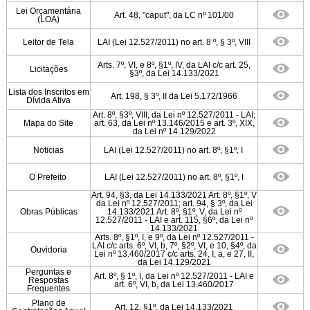
Lei Orçamentária
Art. 48, "caput", da LC nº 101/00
(LOA)
Leitor de Tela
LAI (Lei 12.527/2011) no art. 8 º, § 3º, VIII
Arts. 7º, VI, e 8º, §1º, IV, da LAI c/c art. 25,
Licitações
§3º, da Lei 14.133/2021
Lista dos Inscritos em
Art. 198, § 3º, II da Lei 5.172/1966
Dívida Ativa
Art. 8º, §3º, VIII, da Lei nº 12.527/2011 - LAI;
Mapa do Site
art. 63, da Lei nº 13.146/2015 e art. 3º, XIX,
da Lei nº 14.129/2022
Noticias
LAI (Lei 12.527/2011) no art. 8º, §1º, I
O Prefeito
LAI (Lei 12.527/2011) no art. 8º, §1º, I
Art. 94, §3, da Lei 14.133/2021 Art. 8º, §1º, V
da Lei nº 12.527/2011; art. 94, § 3º, da Lei
Obras Públicas
14.133/2021 Art. 8º, §1º, V, da Lei nº
12.527/2011 - LAI e art. 115, §6º, da Lei nº
14.133/2021
Arts. 8º, §1º, I, e 9º, da Lei nº 12.527/2011 -
LAI c/c arts. 6º, VI, b, 7º, §2º, VI, e 10, §4º, da
Ouvidoria
Lei nº 13.460/2017 c/c arts. 24, I, a, e 27, II,
da Lei 14.129/2021
Perguntas e
Art. 8º, § 1º, I, da Lei nº 12.527/2011 - LAI e
Respostas
art. 6º, VI, b, da Lei 13.460/2017
Frequentes
Plano de
Art. 12, §1º, da Lei 14.133/2021