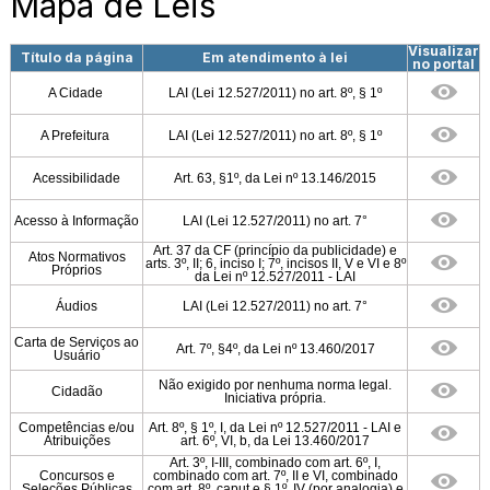
Mapa de Leis
Visualizar
Título da página
Em atendimento à lei
no portal
A Cidade
LAI (Lei 12.527/2011) no art. 8º, § 1º
A Prefeitura
LAI (Lei 12.527/2011) no art. 8º, § 1º
Acessibilidade
Art. 63, §1º, da Lei nº 13.146/2015
Acesso à Informação
LAI (Lei 12.527/2011) no art. 7°
Art. 37 da CF (princípio da publicidade) e
Atos Normativos
arts. 3º, II; 6, inciso I; 7º, incisos II, V e VI e 8º
Próprios
da Lei nº 12.527/2011 - LAI
Áudios
LAI (Lei 12.527/2011) no art. 7°
Carta de Serviços ao
Art. 7º, §4º, da Lei nº 13.460/2017
Usuário
Não exigido por nenhuma norma legal.
Cidadão
Iniciativa própria.
Competências e/ou
Art. 8º, § 1º, I, da Lei nº 12.527/2011 - LAI e
Atribuições
art. 6º, VI, b, da Lei 13.460/2017
Art. 3º, I-III, combinado com art. 6º, I,
Concursos e
combinado com art. 7º, II e VI, combinado
Seleções Públicas
com art. 8º, caput e § 1º, IV (por analogia) e