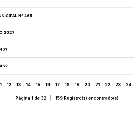
UNICIPAL Nº 465
DO 2027
 461
 462
1
12
13
14
15
16
17
18
19
20
21
22
23
24
Página 1 de 32 | 159 Registro(s) encontrado(s)