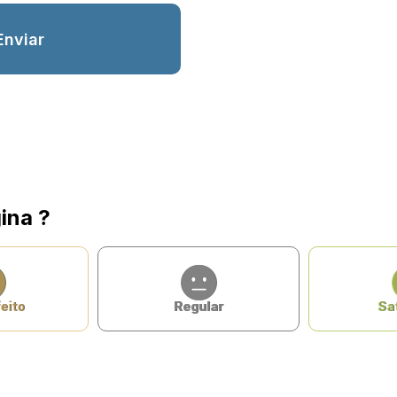
ina ?
eito
Regular
Sat