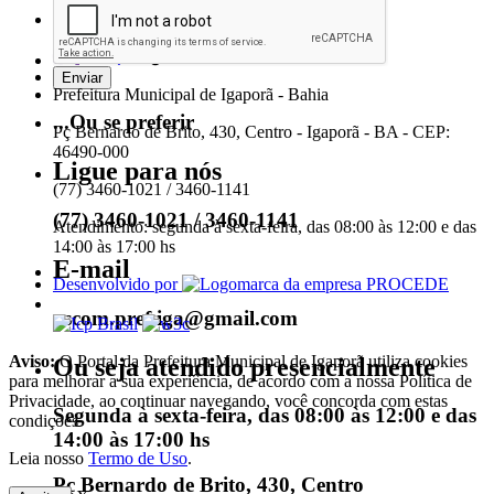
Conecte-se conosco nas redes sociais
Prefeitura Municipal de Igaporã - Bahia
...Ou se preferir
Pç Bernardo de Brito, 430, Centro - Igaporã - BA - CEP:
46490-000
Ligue para nós
(77) 3460-1021 / 3460-1141
(77) 3460-1021 / 3460-1141
Atendimento: segunda à sexta-feira, das 08:00 às 12:00 e das
14:00 às 17:00 hs
E-mail
Desenvolvido por
ascom.pref.iga@gmail.com
Aviso:
O Portal da Prefeitura Municipal de Igaporã utiliza cookies
Ou seja atendido presencialmente
para melhorar a sua experiência, de acordo com a nossa Política de
Privacidade, ao continuar navegando, você concorda com estas
Segunda à sexta-feira, das 08:00 às 12:00 e das
condições
14:00 às 17:00 hs
Leia nosso
Termo de Uso
.
Pç Bernardo de Brito, 430, Centro