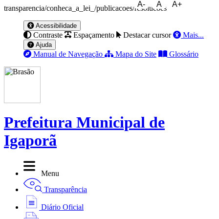
A-
A
A+
transparencia/conheca_a_lei_/publicacoes/resolucoes
Acessibilidade
Contraste
Espaçamento
Destacar cursor
Mais...
Ajuda
Manual de Navegação
Mapa do Site
Glossário
Prefeitura Municipal de
Igaporã
Menu
Transparência
Diário Oficial