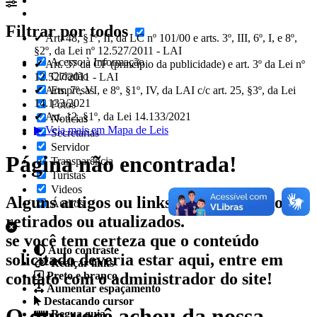
Filtrar por todos
✔ Art. 48, §1º, II, da LC nº 101/00 e arts. 3º, III, 6º, I, e 8º,
§2º, da Lei nº 12.527/2011 - LAI
Acesso à Informação
✔ Art. 37 da CF (princípio da publicidade) e art. 3º da Lei nº
Cidadão
12.527/2011 - LAI
✔ Arts. 7º, VI, e 8º, §1º, IV, da LAI c/c art. 25, §3º, da Lei
Empresas
14.133/2021
Fotos
✔ Art. 12, §1º, da Lei 14.133/2021
Notícias
▶ Veja mais em Mapa de Leis
Secretarias
Servidor
Página não encontrada!
Transparência
Turistas
Videos
Alguns artigos ou links podem ter sido
Áudios
retirados ou atualizados.
se você tem certeza que o conteúdo
Auto contraste
solicitado deveria estar aqui, entre em
Realçar links
contato com o administrador do site!
Preto e branco
Aumentar espaçamento
Destacando cursor
O que você achou da nossa
Regua guia