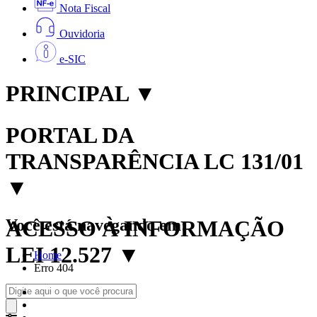
Nota Fiscal
Ouvidoria
e-SIC
PRINCIPAL
▼
PORTAL DA
TRANSPARÊNCIA LC 131/01
▼
Você está navegando em:
ACESSO À INFORMAÇÃO
LEI 12.527
▼
Home
Erro 404