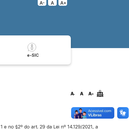
A-
A
A+
a
e-SIC
e no §2º do art. 29 da Lei nº 14.129/2021, a