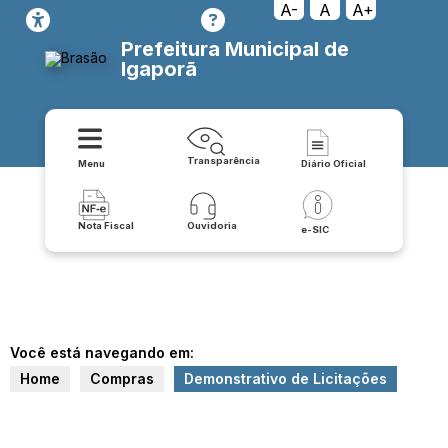
A-
A
A+
Prefeitura Municipal de
Igaporã
Transparência
Menu
Diário Oficial
Nota Fiscal
Ouvidoria
e-SIC
Você está navegando em:
Home
Compras
Demonstrativo de Licitações