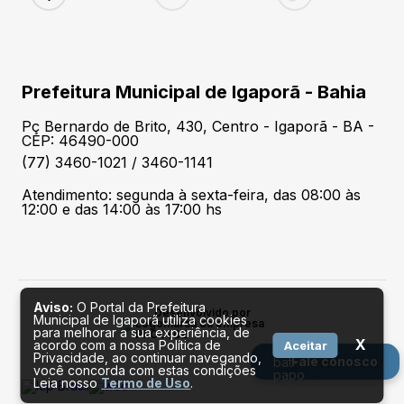
Prefeitura Municipal de Igaporã - Bahia
Pç Bernardo de Brito, 430, Centro - Igaporã - BA -
CEP: 46490-000
(77) 3460-1021 / 3460-1141
Atendimento: segunda à sexta-feira, das 08:00 às
12:00 e das 14:00 às 17:00 hs
Aviso:
O Portal da Prefeitura
Desenvolvido por
Municipal de Igaporã utiliza cookies
para melhorar a sua experiência, de
X
acordo com a nossa Política de
Aceitar
Privacidade, ao continuar navegando,
Fale conosco
você concorda com estas condições
Leia nosso
Termo de Uso
.