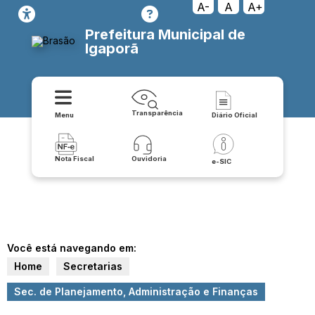
A-
A
A+
Prefeitura Municipal de
Igaporã
Transparência
Menu
Diário Oficial
Nota Fiscal
Ouvidoria
e-SIC
Você está navegando em:
Home
Secretarias
Sec. de Planejamento, Administração e Finanças