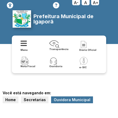
A-
A
A+
Prefeitura Municipal de
Igaporã
Transparência
Menu
Diário Oficial
Nota Fiscal
Ouvidoria
e-SIC
Você está navegando em:
Home
Secretarias
Ouvidora Municipal