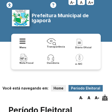
A-
A
A+
Prefeitura Municipal de
Igaporã
Transparência
Menu
Diário Oficial
Nota Fiscal
Ouvidoria
e-SIC
Você está navegando em:
Home
Periodo Eleitoral
Período Eleitoral