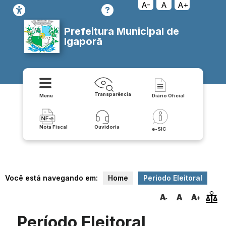
A-
A
A+
Prefeitura Municipal de
Igaporã
Transparência
Menu
Diário Oficial
Nota Fiscal
Ouvidoria
e-SIC
Você está navegando em:
Home
Periodo Eleitoral
Período Eleitoral