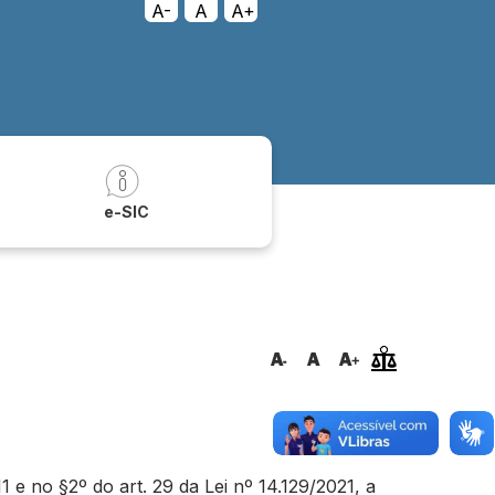
A-
A
A+
a
e-SIC
e no §2º do art. 29 da Lei nº 14.129/2021, a