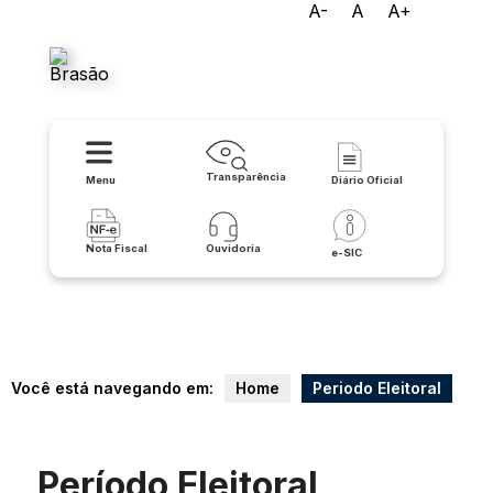
A-
A
A+
Prefeitura Municipal de
Igaporã
Transparência
Menu
Diário Oficial
Nota Fiscal
Ouvidoria
e-SIC
Você está navegando em:
Home
Periodo Eleitoral
Período Eleitoral