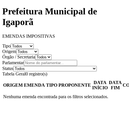
Prefeitura Municipal de
Igaporã
EMENDAS IMPOSITIVAS
Tipo
Origem
Órgão / Secretaria
Parlamentar
Status
Tabela Geral
0 registro(s)
DATA
DATA
ORIGEM
EMENDA
TIPO
PROPONENTE
CO
INÍCIO
FIM
Nenhuma emenda encontrada para os filtros selecionados.